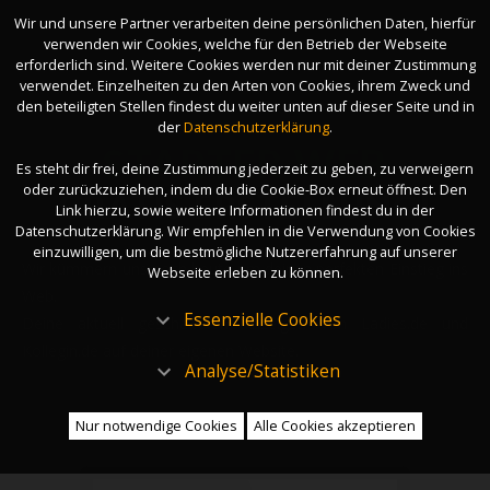
Wir und unsere Partner verarbeiten deine persönlichen Daten, hierfür
HOME
verwenden wir Cookies, welche für den Betrieb der Webseite
INFORMATIONEN
erforderlich sind. Weitere Cookies werden nur mit deiner Zustimmung
ANFORDERN
verwendet. Einzelheiten zu den Arten von Cookies, ihrem Zweck und
den beteiligten Stellen findest du weiter unten auf dieser Seite und in
der
Datenschutzerklärung
.
STARTER WEB
Es steht dir frei, deine Zustimmung jederzeit zu geben, zu verweigern
oder zurückzuziehen, indem du die Cookie-Box erneut öffnest. Den
GRATIS ERSTELLUNG!
Link hierzu, sowie weitere Informationen findest du in der
Datenschutzerklärung. Wir empfehlen in die Verwendung von Cookies
einzuwilligen, um die bestmögliche Nutzererfahrung auf unserer
​Wir kümmern uns noch heute um deinen perfekten Einstieg ins
Webseite erleben zu können.
Web.
Essenzielle Cookies
Deine aktuell geschalteten Anzeigen von Ladies.de und
Kollegin.de auf deiner eigenen Website.
Analyse/Statistiken
Nur notwendige Cookies
Alle Cookies akzeptieren